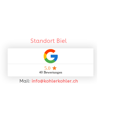
Standort Biel
Kohler & Kohler GmbH
Haldenstrasse 3A
2502 Biel / Bienne
Tel.:
032 345 28 28
Mail:
info@kohlerkohler.ch
Öffnungszeiten:
Montag- Freitag
07h00-12h00 | 13h00-17h00