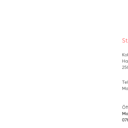
St
Ko
Ha
25
Tel
Ma
Öf
Mo
07